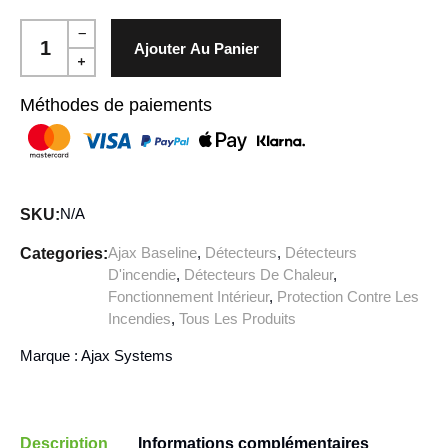
Ajouter Au Panier
Méthodes de paiements
N/A
SKU:
Ajax Baseline
,
Détecteurs
,
Détecteurs
Categories:
D'incendie
,
Détecteurs De Chaleur
,
Fonctionnement Intérieur
,
Protection Contre Les
Incendies
,
Tous Les Produits
Marque :
Ajax Systems
Description
Informations complémentaires