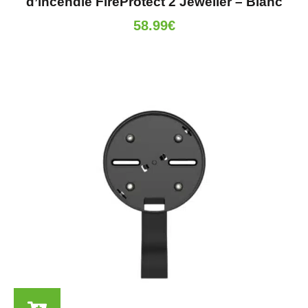
d’incendie FireProtect 2 Jeweller – Blanc
58.99
€