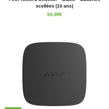
scellées (10 ans)
64.99
€