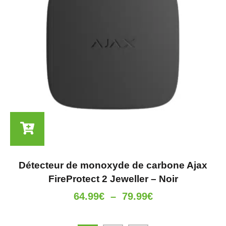
Détecteur de monoxyde de carbone Ajax
FireProtect 2 Jeweller – Noir
64.99
€
–
79.99
€