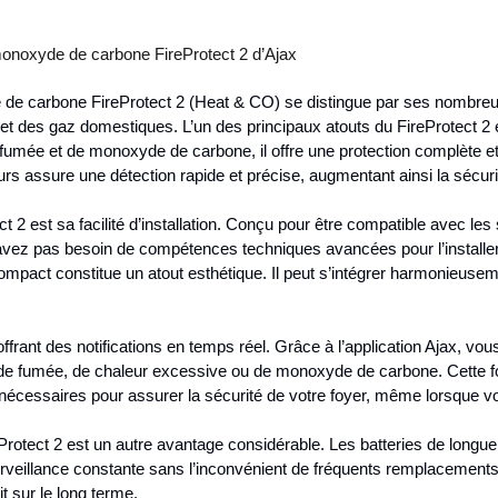
monoxyde de carbone FireProtect 2 d’Ajax
de carbone FireProtect 2 (Heat & CO) se distingue par ses nombreux
 et des gaz domestiques. L’un des principaux atouts du FireProtect 2 e
de fumée et de monoxyde de carbone, il offre une protection complète 
eurs assure une détection rapide et précise, augmentant ainsi la sécuri
 2 est sa facilité d’installation. Conçu pour être compatible avec le
n’avez pas besoin de compétences techniques avancées pour l’installer,
compact constitue un atout esthétique. Il peut s’intégrer harmonieusem
ffrant des notifications en temps réel. Grâce à l’application Ajax, v
de fumée, de chaleur excessive ou de monoxyde de carbone. Cette fo
nécessaires pour assurer la sécurité de votre foyer, même lorsque v
reProtect 2 est un autre avantage considérable. Les batteries de longu
rveillance constante sans l’inconvénient de fréquents remplacements
it sur le long terme.