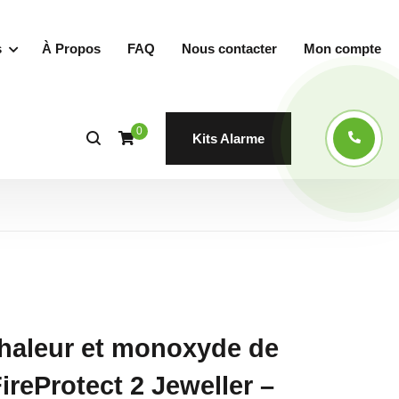
s
À Propos
FAQ
Nous contacter
Mon compte
0
Kits Alarme
chaleur et monoxyde de
ireProtect 2 Jeweller –