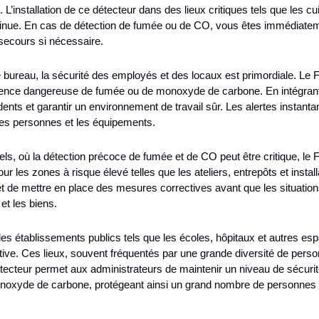
L’installation de ce détecteur dans des lieux critiques tels que les 
tinue. En cas de détection de fumée ou de CO, vous êtes immédiateme
 secours si nécessaire.
bureau, la sécurité des employés et des locaux est primordiale. Le 
résence dangereuse de fumée ou de monoxyde de carbone. En intégrant
dents et garantir un environnement de travail sûr. Les alertes instant
 les personnes et les équipements.
ls, où la détection précoce de fumée et de CO peut être critique, le 
ur les zones à risque élevé telles que les ateliers, entrepôts et instal
 de mettre en place des mesures correctives avant que les situation
et les biens.
es établissements publics tels que les écoles, hôpitaux et autres espa
ctive. Ces lieux, souvent fréquentés par une grande diversité de per
tecteur permet aux administrateurs de maintenir un niveau de sécurité 
oxyde de carbone, protégeant ainsi un grand nombre de personnes co