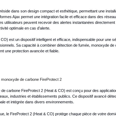
réside dans son design compact et esthétique, permettant une install
ormes Ajax permet une intégration facile et efficace dans des réseaux 
Les utilisateurs peuvent recevoir des alertes instantanées directement
tivité optimale en cas d’alerte.
CO) est un dispositif intelligent et efficace, indispensable pour une s
ionnels. Sa capacité à combiner détection de fumée, monoxyde de ca
nt une protection avancée et fiable.
t monoxyde de carbone FireProtect 2
e carbone FireProtect 2 (Heat & CO) est conçu pour des applications
aux, industries et établissements publics. Ce dispositif avancé détec
bale et intégrée dans divers environnements.
, le FireProtect 2 (Heat & CO) protège chaque pièce de votre domicil