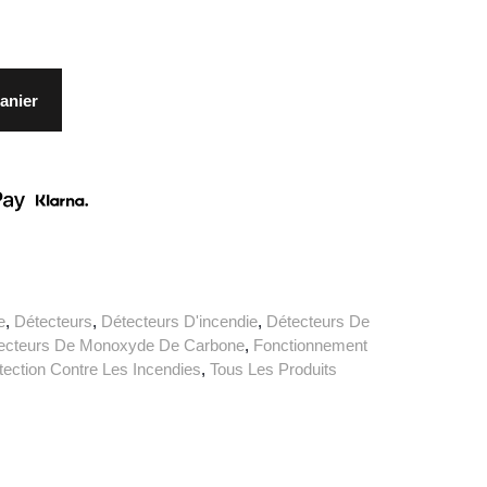
anier
e
,
Détecteurs
,
Détecteurs D'incendie
,
Détecteurs De
ecteurs De Monoxyde De Carbone
,
Fonctionnement
tection Contre Les Incendies
,
Tous Les Produits