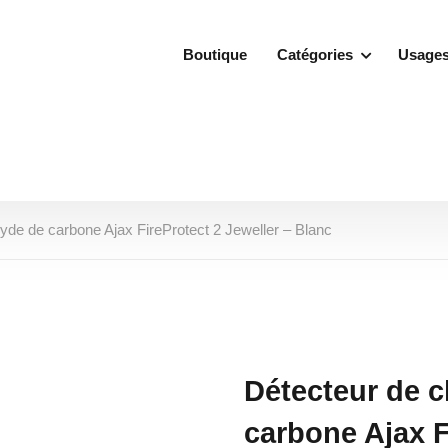
Boutique
Catégories
Usage
yde de carbone Ajax FireProtect 2 Jeweller – Blanc
Détecteur de 
carbone Ajax F