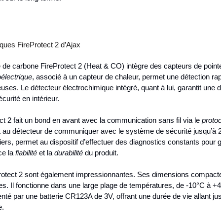
iques FireProtect 2 d’Ajax
e carbone FireProtect 2 (Heat & CO) intègre des capteurs de pointe 
électrique
, associé à un capteur de chaleur, permet une détection rap
es. Le détecteur électrochimique intégré, quant à lui, garantit une 
curité en intérieur.
ct 2 fait un bond en avant avec la communication sans fil via le
protoc
t au détecteur de communiquer avec le système de sécurité jusqu’à 
ers, permet au dispositif d’effectuer des diagnostics constants pour
ce la
fiabilité
et la
durabilité
du produit.
eProtect 2 sont également impressionnantes. Ses dimensions compact
ces. Il fonctionne dans une large plage de températures, de -10°C à +4
té par une batterie CR123A de 3V, offrant une durée de vie allant jus
e.