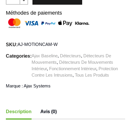
Méthodes de paiements
AJ-MOTIONCAM-W
SKU:
Ajax Baseline
,
Détecteurs
,
Détecteurs De
Categories:
Mouvements
,
Détecteurs De Mouvements
Intérieur
,
Fonctionnement Intérieur
,
Protection
Contre Les Intrusions
,
Tous Les Produits
Marque :
Ajax Systems
Description
Avis (0)