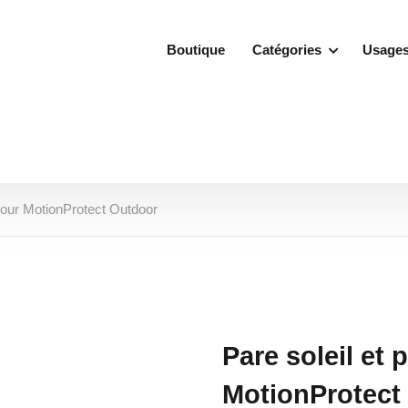
Boutique
Catégories
Usage
 pour MotionProtect Outdoor
Pare soleil et
MotionProtect