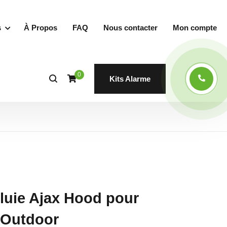
s
À Propos
FAQ
Nous contacter
Mon compte
0
Kits Alarme
 pluie Ajax Hood pour
 Outdoor