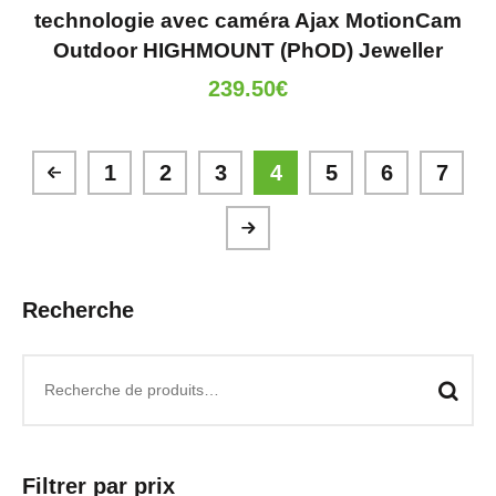
technologie avec caméra Ajax MotionCam
Outdoor HIGHMOUNT (PhOD) Jeweller
239.50
€
1
2
3
4
5
6
7
Recherche
Filtrer par prix