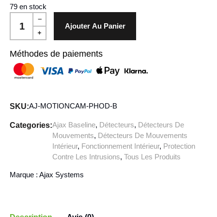
79 en stock
Ajouter Au Panier
Méthodes de paiements
AJ-MOTIONCAM-PHOD-B
SKU:
Ajax Baseline
,
Détecteurs
,
Détecteurs De
Categories:
Mouvements
,
Détecteurs De Mouvements
Intérieur
,
Fonctionnement Intérieur
,
Protection
Contre Les Intrusions
,
Tous Les Produits
Marque :
Ajax Systems