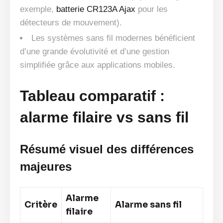
exemple,
batterie CR123A Ajax
pour les
détecteurs de mouvement).
Les systèmes sans fil modernes bénéficient
d’une grande évolutivité et d’une gestion
simplifiée grâce aux applications mobiles.
Tableau comparatif :
alarme filaire vs sans fil
Résumé visuel des différences
majeures
Alarme
Critère
Alarme sans fil
filaire