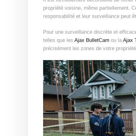
propriété voisine, même partiellement. C
responsabilité et leur surveillance peut 
Pour une surveillance discrète et effica
telles que les
Ajax BulletCam
ou la
Ajax 
précisément les zones de votre propriété à