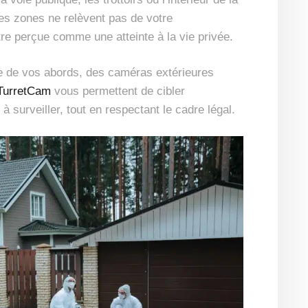
es zones ne relèvent pas de votre
être perçue comme une atteinte à la vie privée.
ce de vos abords, des caméras extérieures
TurretCam
vous permettent de cibler
 surveiller, tout en respectant le cadre légal.