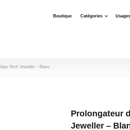
Boutique
Catégories
Usage
l Ajax ReX Jeweller – Blanc
Prolongateur d
Jeweller – Bla