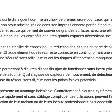
s qui le distinguent comme un choix de premier ordre pour ceux qui r
 son atout principal réside dans son impressionnante portée étendue.
0 mètres, ce qui permet de couvrir de grandes surfaces avec une effi
ions étendues, les entrepôts et autres grands espaces nécessitant une 
t sa stabilité de connexion. La réduction des risques de perte de sig
me. Chaque élément du réseau reste connecté en continu, offrant une 
ne sécurité sans faille, diminuant les risques d’intervention manquante
En permettant à d’autres dispositifs Ajax de fonctionner sans interrupt
de sécurité. Qu’il s’agisse de capteurs de mouvement, de détecteur
se du réseau sans fil, éliminant les points faibles potentiels.
x représente un avantage indéniable. Contrairement à d’autres système
ace rapidement et sans câblage compliqué. Les utilisateurs peuvent l’
tion de leur maison ou de leurs locaux professionnels plus accessib