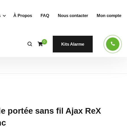
s
À Propos
FAQ
Nous contacter
Mon compte
0
Kits Alarme
e portée sans fil Ajax ReX
nc