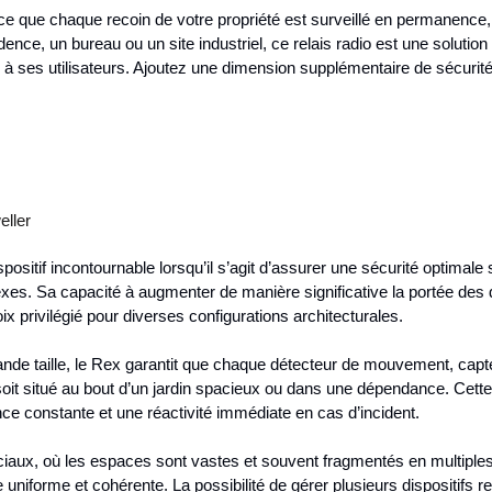
ce que chaque recoin de votre propriété est surveillé en permanenc
idence, un bureau ou un site industriel, ce relais radio est une solutio
e à ses utilisateurs. Ajoutez une dimension supplémentaire de sécurité 
ller
ositif incontournable lorsqu’il s’agit d’assurer une sécurité optimal
s. Sa capacité à augmenter de manière significative la portée des dis
x privilégié pour diverses configurations architecturales.
grande taille, le Rex garantit que chaque détecteur de mouvement, ca
 soit situé au bout d’un jardin spacieux ou dans une dépendance. Cett
nce constante et une réactivité immédiate en cas d’incident.
aux, où les espaces sont vastes et souvent fragmentés en multiple
uniforme et cohérente. La possibilité de gérer plusieurs dispositifs r