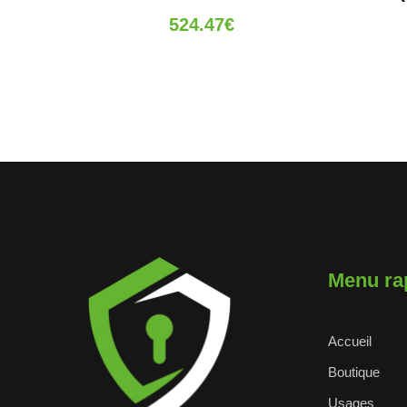
524.47
€
Menu ra
Accueil
Boutique
Usages