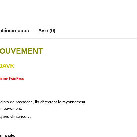
plémentaires
Avis (0)
MOUVEMENT
0AVK
gamme TwinPass
points de passages, ils détectent le rayonnement
en mouvement.
types d’intérieurs.
 en angle.