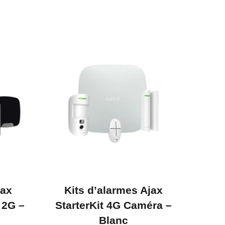
jax
Kits d’alarmes Ajax
 2G –
StarterKit 4G Caméra –
Blanc