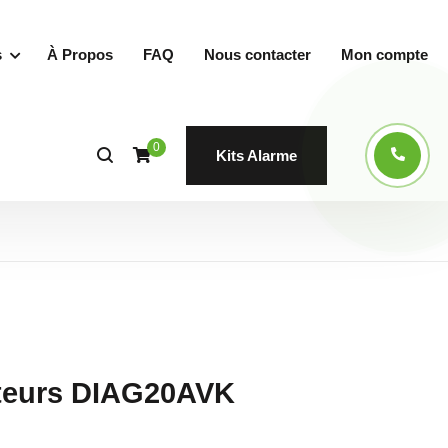
s
À Propos
FAQ
Nous contacter
Mon compte
0
Kits Alarme
cteurs DIAG20AVK