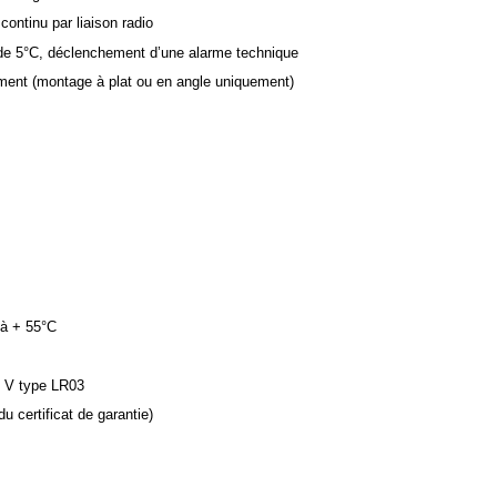
ontinu par liaison radio
 de 5°C, déclenchement d’une alarme technique
hement (montage à plat ou en angle uniquement)
 à + 55°C
,5 V type LR03
du certificat de garantie)