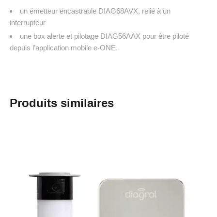
un émetteur encastrable DIAG68AVX, relié à un
interrupteur
une box alerte et pilotage DIAG56AAX pour être piloté
depuis l’application mobile e-ONE.
Produits similaires