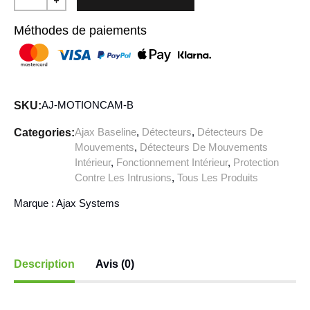
Méthodes de paiements
AJ-MOTIONCAM-B
SKU:
Ajax Baseline
,
Détecteurs
,
Détecteurs De
Categories:
Mouvements
,
Détecteurs De Mouvements
Intérieur
,
Fonctionnement Intérieur
,
Protection
Contre Les Intrusions
,
Tous Les Produits
Marque :
Ajax Systems
Description
Avis (0)